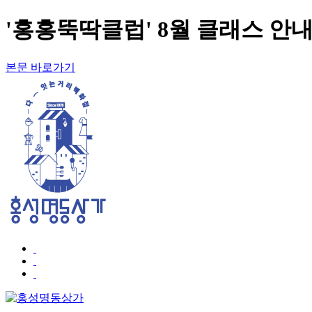
'홍홍뚝딱클럽' 8월 클래스 안내
본문 바로가기