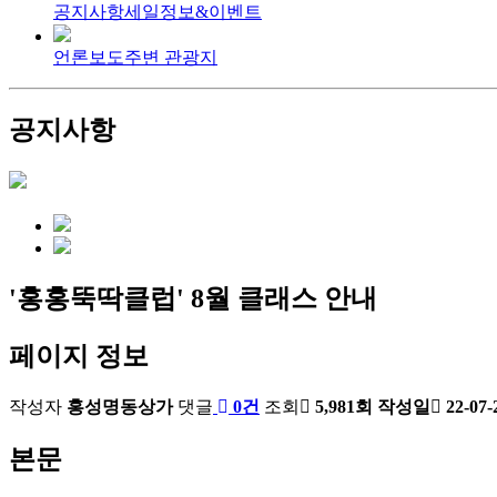
공지사항
세일정보&이벤트
언론보도
주변 관광지
공지사항
'홍홍뚝딱클럽' 8월 클래스 안내
페이지 정보
작성자
홍성명동상가
댓글
0건
조회
5,981회
작성일
22-07-
본문