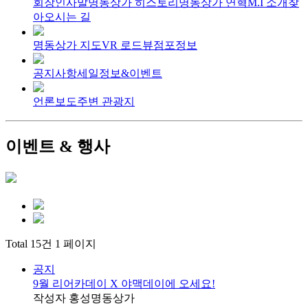
회장인사말
명동상가 히스토리
명동상가 연혁
M.I 소개
찾
아오시는 길
명동상가 지도
VR 로드뷰
점포정보
공지사항
세일정보&이벤트
언론보도
주변 관광지
이벤트 & 행사
Total 15건
1 페이지
공지
9월 리어카데이 X 야맥데이에 오세요!
작성자
홍성명동상가